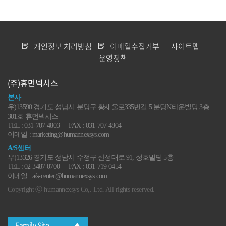
개인정보 처리방침
이메일수집거부
사이트맵
운영정책
(주)휴먼넥시스
본사
우)13590 경기도 성남시 분당구 황새울로335번길 5 분당N타운빌딩 3층
301호 휴먼넥시스
TEL : 031-707-4803
FAX : 031-707-4804
이메일 : marketing@humannexsys.com
A/S센터
우)13326 경기도 성남시 수정구 산성대로 91, 성호빌딩 5층
TEL : 02-3487-0700
FAX : 031-719-0454
이메일 : a/s-center@humannexsys.com
Copyright ⓒ humannexsys Co,. Ltd. All rights reserved.
Family Site